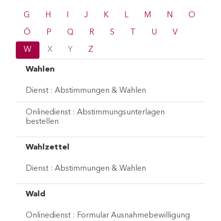
G
H
I
J
K
L
M
N
O
Ö
P
Q
R
S
T
U
V
W
X
Y
Z
Wahlen
Dienst : Abstimmungen & Wahlen
Onlinedienst : Abstimmungsunterlagen
bestellen
Wahlzettel
Dienst : Abstimmungen & Wahlen
Wald
Onlinedienst : Formular Ausnahmebewilligung