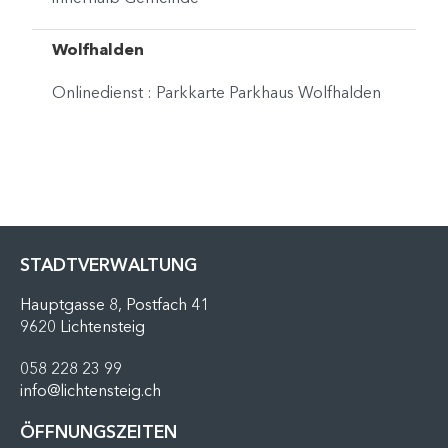
Wolfhalden
Onlinedienst : Parkkarte Parkhaus Wolfhalden
FUSSZEILE
STADTVERWALTUNG
Hauptgasse 8, Postfach 41
9620 Lichtensteig
058 228 23 99
info@lichtensteig.ch
ÖFFNUNGSZEITEN