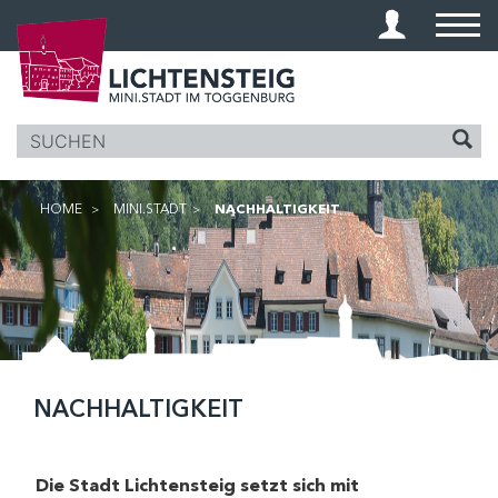
KOPFZEILE
HOME
MINI.STADT
NACHHALTIGKEIT
(AUSGEWÄHLT)
INHALT
NACHHALTIGKEIT
Die Stadt Lichtensteig setzt sich mit