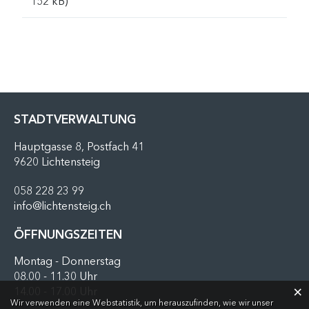
152 kB)
FUSSZEILE
STADTVERWALTUNG
Hauptgasse 8, Postfach 41
9620 Lichtensteig
058 228 23 99
info@lichtensteig.ch
ÖFFNUNGSZEITEN
Montag - Donnerstag
08.00 - 11.30 Uhr
×
14.00 - 17.00 Uhr
Webstatistik
Wir verwenden eine Webstatistik, um herauszufinden, wie wir unser