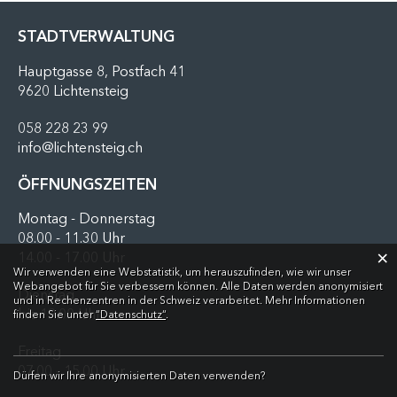
FUSSZEILE
STADTVERWALTUNG
Hauptgasse 8, Postfach 41
9620 Lichtensteig
058 228 23 99
info@lichtensteig.ch
ÖFFNUNGSZEITEN
Montag - Donnerstag
08.00 - 11.30 Uhr
×
14.00 - 17.00 Uhr
Webstatistik
Wir verwenden eine Webstatistik, um herauszufinden, wie wir unser
Webangebot für Sie verbessern können. Alle Daten werden anonymisiert
Dienstag
und in Rechenzentren in der Schweiz verarbeitet. Mehr Informationen
bis 19.00 Uhr
finden Sie unter
“Datenschutz“
.
Freitag
07.00 - 15.00 Uhr
Dürfen wir Ihre anonymisierten Daten verwenden?