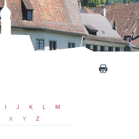
I
J
K
L
M
X
Y
Z