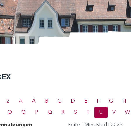
ALT
DEX
2
A
Ä
B
C
D
E
F
G
H
O
Ö
P
Q
R
S
T
U
V
W
mnutzungen
Seite : Mini.Stadt 2025