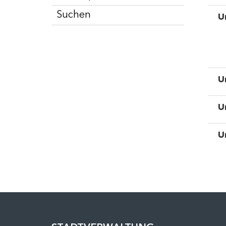
Suchen
U
U
U
U
FUSSZEILE