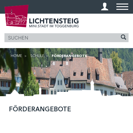
KOPFZEILE
HOME
SCHULE
FÖRDERANGEBOTE
(AUSGEWÄHLT)
INHALT
FÖRDERANGEBOTE