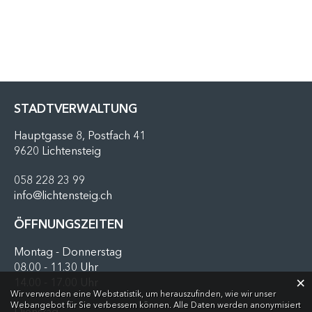
FUSSZEILE
STADTVERWALTUNG
Hauptgasse 8, Postfach 41
9620 Lichtensteig
058 228 23 99
info@lichtensteig.ch
ÖFFNUNGSZEITEN
Montag - Donnerstag
08.00 - 11.30 Uhr
×
14.00 - 17.00 Uhr
Webstatistik
Wir verwenden eine Webstatistik, um herauszufinden, wie wir unser
Webangebot für Sie verbessern können. Alle Daten werden anonymisiert