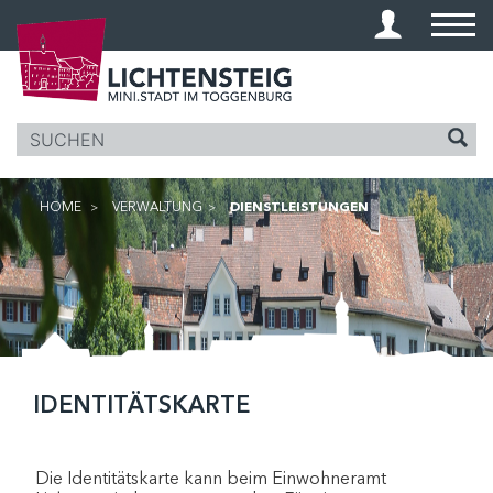
KOPFZEILE
HOME
VERWALTUNG
DIENSTLEISTUNGEN
(AUSGEWÄHLT)
INHALT
IDENTITÄTSKARTE
ZUGEHÖRIGE OBJEKTE
Die Identitätskarte kann beim Einwohneramt