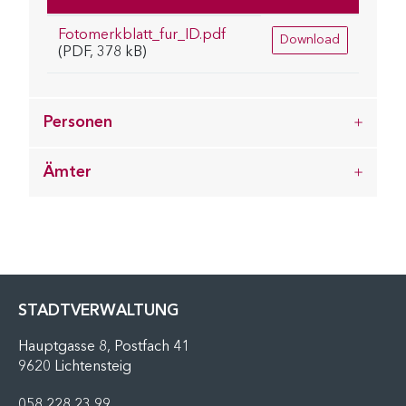
Fotomerkblatt_fur_ID.pdf
Download
(PDF, 378 kB)
Personen
Ämter
FUSSZEILE
STADTVERWALTUNG
Hauptgasse 8, Postfach 41
9620 Lichtensteig
058 228 23 99